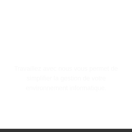
Confiez la gestion TI
de votre entreprise
à Mezra
Travaillez avec nous vous permet de
simplifier la gestion de votre
environnement informatique.