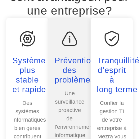
une entreprise?
Système
Prévention
Tranquillit
plus
des
d’esprit
stable
problèmes
à
et rapide
long terme
Une
surveillance
Des
Confier la
proactive
systèmes
gestion TI
de
informatiques
de votre
l’environnement
bien gérés
entreprise à
informatique
contribuent
Mezra vous