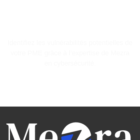
Évaluez la sécurité de
votre environnement
informatique
Identifiez les vulnérabilités potentielles de
votre PME grâce à l’expertise de Mezra
en cybersécurité
.