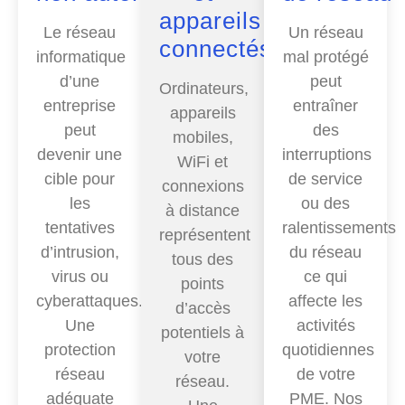
appareils
Le réseau
Un réseau
connectés
informatique
mal protégé
d’une
peut
Ordinateurs,
entreprise
entraîner
appareils
peut
des
mobiles,
devenir une
interruptions
WiFi et
cible pour
de service
connexions
les
ou des
à distance
tentatives
ralentissements
représentent
d’intrusion,
du réseau
tous des
virus ou
ce qui
points
cyberattaques.
affecte les
d’accès
Une
activités
potentiels à
protection
quotidiennes
votre
réseau
de votre
réseau.
adéquate
PME. Nos