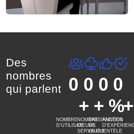
Des
nombres
0
0
0
0
qui parlent
+
+
%
NOMBRE
NOMBRE
SATISFACTION
ANNÉES
D’UTILISATEURS
DE
DE
D’EXPÉRIEN
SERVEURS
LA CLIENTÈLE