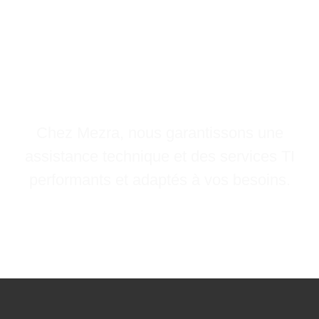
Confiez votre
informatique à une
équipe compétente
à Montréal
Chez Mezra, nous garantissons une
assistance technique et des services TI
performants et adaptés à
vos besoins
.