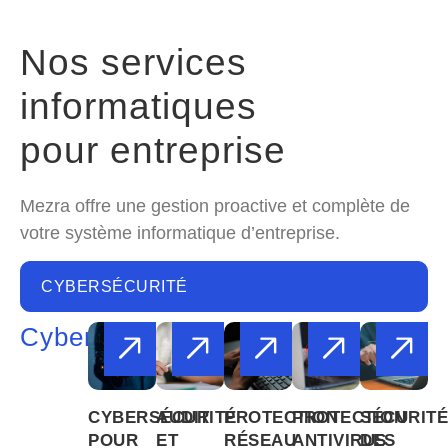
Nos services
informatiques
pour entreprise
Mezra offre une gestion proactive et complète de
votre système informatique d’entreprise.
CYBERSÉCURITÉ
Cybersécurité
CYBERSÉCURITÉ
AUDIT
PROTECTION
PROTECTION
SÉCURITÉ
POUR
ET
RÉSEAU
ANTIVIRUS
DES