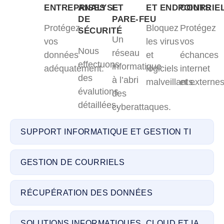
ENTREPRISES
ANALYSE
ET
ET ENDPOINTS
COURRIE
DE
PARE-FEU
Protégez
Bloquez
Protégez
SÉCURITÉ
Un
vos
les virus
vos
Nous
réseau
données
et
échances
effectuons
informatique
adéquatement.
logiciels
internet
des
à l’abri
malveillants.
et externes
évalutions
des
détaillées.
cyberattaques.
SUPPORT INFORMATIQUE ET GESTION TI
GESTION DE COURRIELS
RÉCUPÉRATION DES DONNÉES
SOLUTIONS INFORMATIQUES, CLOUD ET IA