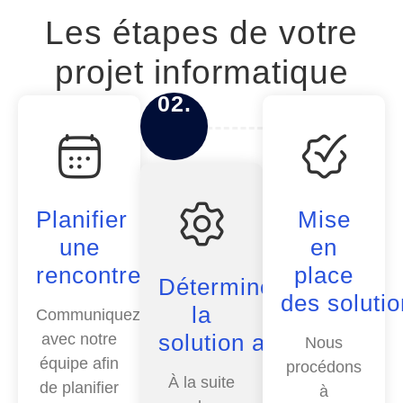
Les étapes de votre
projet informatique
02.
Planifier
Mise
une
en
rencontre
place
Déterminer
des soluti
la
Communiquez
solution adaptée
avec notre
Nous
équipe afin
procédons
À la suite
de planifier
à